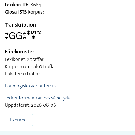
Lexikon-ID:
18684
Glosa i STS-korpus:
-
Transkription
􌥔􌥙􌤦􌤦􌥓􌥘􌥥􌥲􌦋􌦇
Förekomster
Lexikonet: 2 träffar
Korpusmaterial: 0 träffar
Enkäter: 0 träffar
Fonologiska varianter: 1 st
Teckenformen kan också betyda
Uppdaterat: 2026-08-06
Exempel