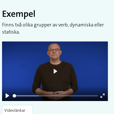
Exempel
Finns två olika grupper av verb, dynamiska eller
statiska.
Play
Play
Enter
fullsc
Videolänkar