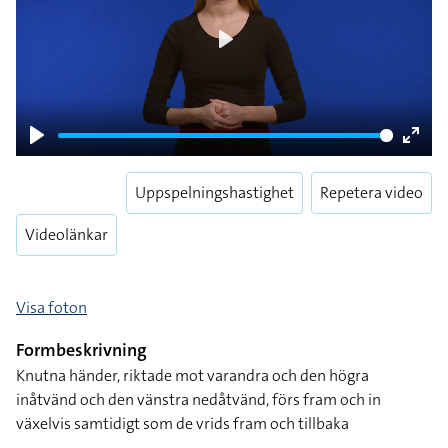
Play
Play
Enter
fulls
Uppspelningshastighet
Repetera video
Videolänkar
Visa foton
Formbeskrivning
Knutna händer, riktade mot varandra och den högra
inåtvänd och den vänstra nedåtvänd, förs fram och in
växelvis samtidigt som de vrids fram och tillbaka