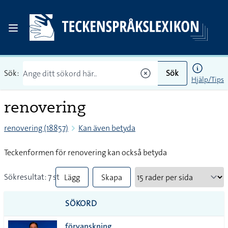
Sök:
Sök
Hjälp/Tips
renovering
renovering (18857)
Kan även betyda
Teckenformen för renovering kan också betyda
Sökresultat: 7 st
Lägg
Skapa
till
PDF
SÖKORD
alla i
förvanskning