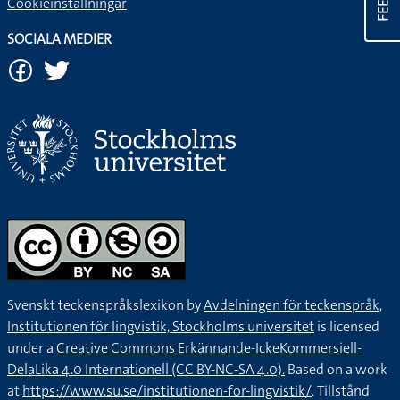
Cookieinställningar
SOCIALA MEDIER
Svenskt teckenspråkslexikon by
Avdelningen för teckenspråk,
Institutionen för lingvistik, Stockholms universitet
is licensed
under a
Creative Commons Erkännande-IckeKommersiell-
DelaLika 4.0 Internationell (CC BY-NC-SA 4.0).
Based on a work
at
https://www.su.se/institutionen-for-lingvistik/
. Tillstånd