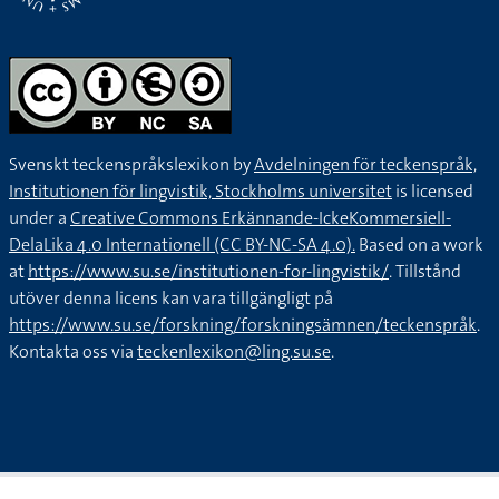
Svenskt teckenspråkslexikon by
Avdelningen för teckenspråk,
Institutionen för lingvistik, Stockholms universitet
is licensed
under a
Creative Commons Erkännande-IckeKommersiell-
DelaLika 4.0 Internationell (CC BY-NC-SA 4.0).
Based on a work
at
https://www.su.se/institutionen-for-lingvistik/
. Tillstånd
utöver denna licens kan vara tillgängligt på
https://www.su.se/forskning/forskningsämnen/teckenspråk
.
Kontakta oss via
teckenlexikon@ling.su.se
.