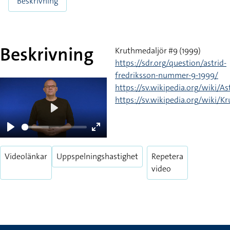
Beskrivning
Beskrivning
Kruthmedaljör #9 (1999)
https://sdr.org/question/astrid-
fredriksson-nummer-9-1999/
https://sv.wikipedia.org/wiki/As
https://sv.wikipedia.org/wiki/K
Play
Play
Enter
fullscreen
Videolänkar
Uppspelningshastighet
Repetera
video