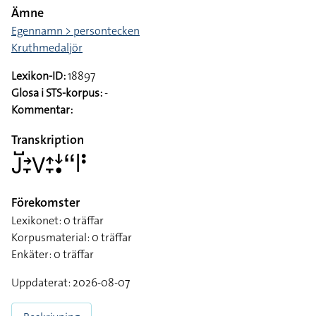
Ämne
Egennamn > persontecken
Kruthmedaljör
Lexikon-ID:
18897
Glosa i STS-korpus:
-
Kommentar:
Transkription
􌤢􌤹􌥔􌥙􌤭􌤴􌥙􌦄􌥡􌦨􌥼􌥻
Förekomster
Lexikonet: 0 träffar
Korpusmaterial: 0 träffar
Enkäter: 0 träffar
Uppdaterat: 2026-08-07