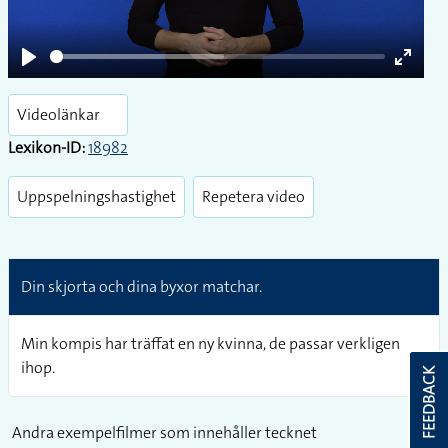
Play
Enter
fullsc
Videolänkar
Lexikon-ID:
18982
Uppspelningshastighet
Repetera video
Din skjorta och dina byxor matchar.
Min kompis har träffat en ny kvinna, de passar verkligen
ihop.
FEEDBACK
Andra exempelfilmer som innehåller tecknet