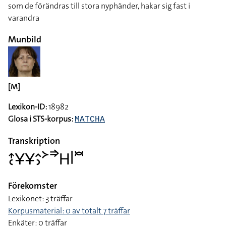
som de förändras till stora nyphänder, hakar sig fast i
varandra
Munbild
[M]
Lexikon-ID:
18982
Glosa i STS-korpus:
MATCHA
Transkription
􌤴􌥗􌥃􌥃􌤵􌤶􌦅􌦆􌤲􌥼􌥫
Förekomster
Lexikonet: 3 träffar
Korpusmaterial: 0 av totalt 7 träffar
Enkäter: 0 träffar