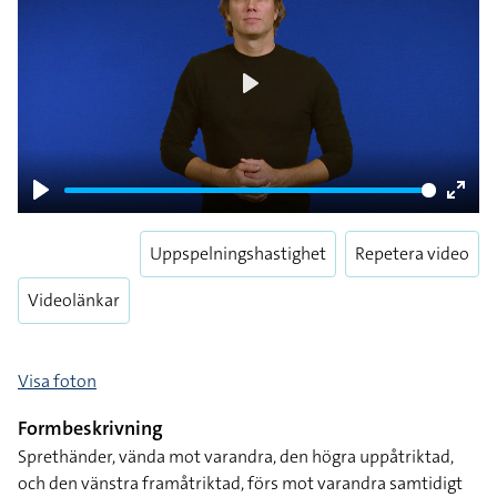
Play
Play
Enter
fulls
Uppspelningshastighet
Repetera video
Videolänkar
Visa foton
Formbeskrivning
Sprethänder, vända mot varandra, den högra uppåtriktad,
och den vänstra framåtriktad, förs mot varandra samtidigt