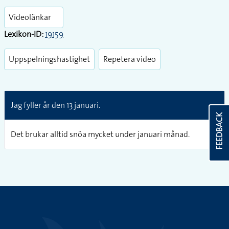
fullsc
Videolänkar
Lexikon-ID:
19159
Uppspelningshastighet
Repetera video
Jag fyller år den 13 januari.
FEEDBACK
Det brukar alltid snöa mycket under januari månad.