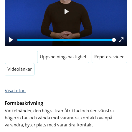
Play
Play
Enter
fulls
Uppspelningshastighet
Repetera video
Videolänkar
Visa foton
Formbeskrivning
Vinkelhänder, den högra framåtriktad och den vänstra
högerriktad och vända mot varandra, kontakt ovanpå
varandra, byter plats med varandra, kontakt