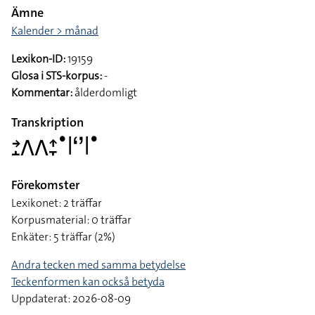
Ämne
Kalender > månad
Lexikon-ID:
19159
Glosa i STS-korpus:
-
Kommentar:
ålderdomligt
Transkription
􌥔􌤸􌤣􌤣􌤴􌥙􌤟􌥼􌥬􌥼􌤟
Förekomster
Lexikonet: 2 träffar
Korpusmaterial: 0 träffar
Enkäter: 5 träffar (2%)
Andra tecken med samma betydelse
Teckenformen kan också betyda
Uppdaterat: 2026-08-09