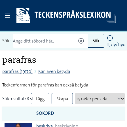
Sök:
Sök
Hjälp/Tips
parafras
parafras (19170)
Kan även betyda
Teckenformen för parafras kan också betyda
Sökresultat: 8 st
Lägg
Skapa
till
PDF
SÖKORD
alla i
beskriva
beskrivning