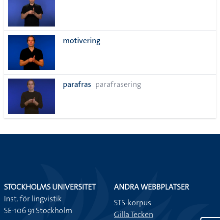
motivering
parafras
parafrasering
STOCKHOLMS UNIVERSITET
ANDRA WEBBPLATSER
Inst. för lingvistik
STS-korpus
SE-106 91 Stockholm
Gilla Tecken