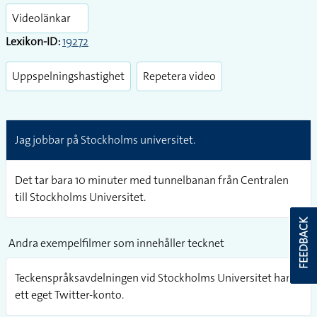
fullsc
Videolänkar
Lexikon-ID:
19272
Uppspelningshastighet
Repetera video
Jag jobbar på Stockholms universitet.
Det tar bara 10 minuter med tunnelbanan från Centralen
till Stockholms Universitet.
FEEDBACK
Andra exempelfilmer som innehåller tecknet
Teckenspråksavdelningen vid Stockholms Universitet har
ett eget Twitter-konto.