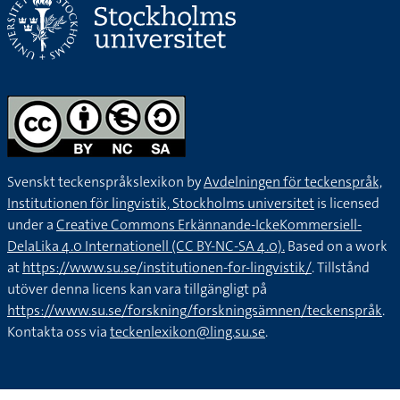
Svenskt teckenspråkslexikon by
Avdelningen för teckenspråk,
Institutionen för lingvistik, Stockholms universitet
is licensed
under a
Creative Commons Erkännande-IckeKommersiell-
DelaLika 4.0 Internationell (CC BY-NC-SA 4.0).
Based on a work
at
https://www.su.se/institutionen-for-lingvistik/
. Tillstånd
utöver denna licens kan vara tillgängligt på
https://www.su.se/forskning/forskningsämnen/teckenspråk
.
Kontakta oss via
teckenlexikon@ling.su.se
.