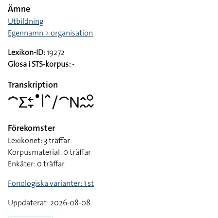
Ämne
Utbildning
Egennamn > organisation
Lexikon-ID:
19272
Glosa i STS-korpus:
-
Transkription
􌤀􌤥􌥓􌥙􌤟􌥼􌥦􌥠􌤃􌥌􌤵􌥘􌥰􌦌
Förekomster
Lexikonet: 3 träffar
Korpusmaterial: 0 träffar
Enkäter: 0 träffar
Fonologiska varianter: 1 st
Uppdaterat: 2026-08-08