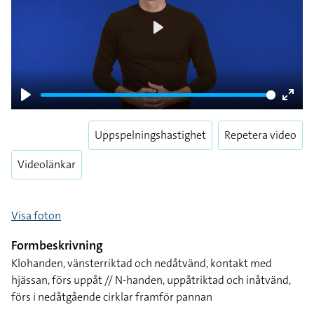
Play
Play
Enter
fulls
Uppspelningshastighet
Repetera video
Videolänkar
Visa foton
Formbeskrivning
Klohanden, vänsterriktad och nedåtvänd, kontakt med
hjässan, förs uppåt // N-handen, uppåtriktad och inåtvänd,
förs i nedåtgående cirklar framför pannan