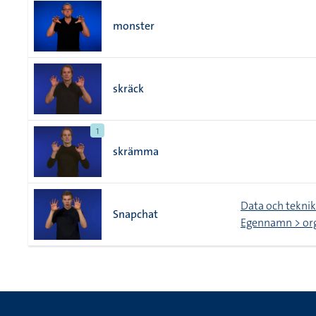
monster
skräck
1
skrämma
Data och teknik
Snapchat
Egennamn > org