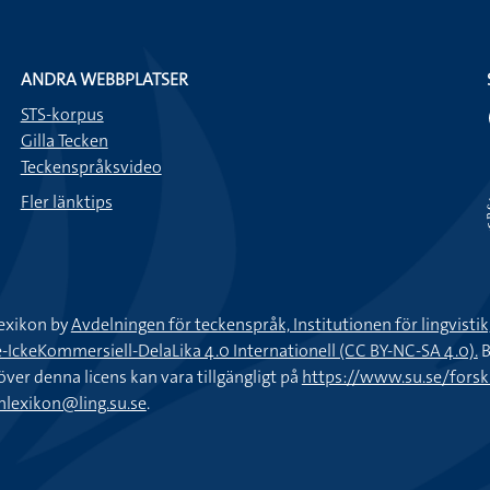
ANDRA WEBBPLATSER
STS-korpus
Gilla Tecken
Teckenspråksvideo
Fler länktips
exikon by
Avdelningen för teckenspråk, Institutionen för lingvisti
keKommersiell-DelaLika 4.0 Internationell (CC BY-NC-SA 4.0).
B
töver denna licens kan vara tillgängligt på
https://www.su.se/fors
nlexikon@ling.su.se
.