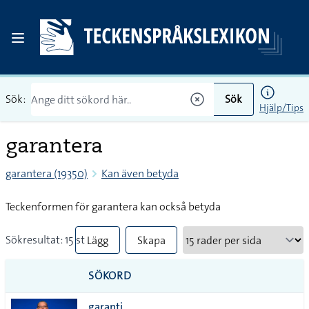
Sök:
Sök
Hjälp/Tips
garantera
garantera (19350)
Kan även betyda
Teckenformen för garantera kan också betyda
Sökresultat: 15 st
Lägg
Skapa
till
PDF
SÖKORD
alla i
garanti