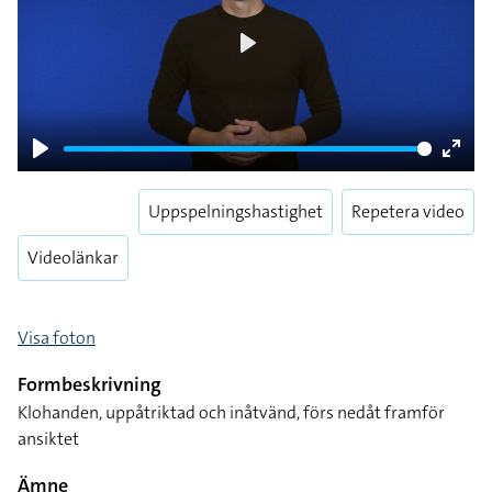
Play
Play
Enter
fulls
Uppspelningshastighet
Repetera video
Videolänkar
Visa foton
Formbeskrivning
Klohanden, uppåtriktad och inåtvänd, förs nedåt framför
ansiktet
Ämne