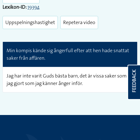
Lexikon-ID:
19394
Uppspelningshastighet
Repetera video
Min kompis kände sig ångerfull efter att hen hade snattat
saker från affären.
FEEDBACK
Jag har inte varit Guds bästa barn, det är vissa saker som
jag gjort som jag känner ånger inför.