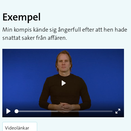
Exempel
Min kompis kände sig ångerfull efter att hen hade
snattat saker från affären.
Play
Play
Enter
fullsc
Videolänkar