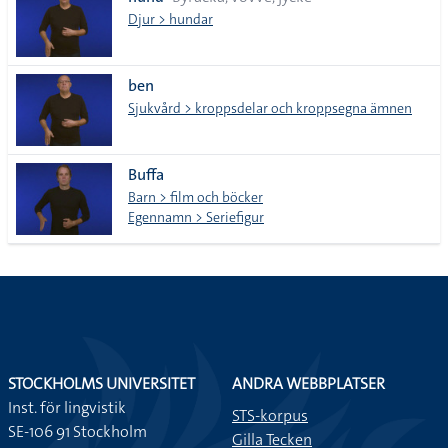
lista
Djur > hundar
ben
Sjukvård > kroppsdelar och kroppsegna ämnen
Buffa
Barn > film och böcker
Egennamn > Seriefigur
STOCKHOLMS UNIVERSITET
ANDRA WEBBPLATSER
Inst. för lingvistik
STS-korpus
SE-106 91 Stockholm
Gilla Tecken