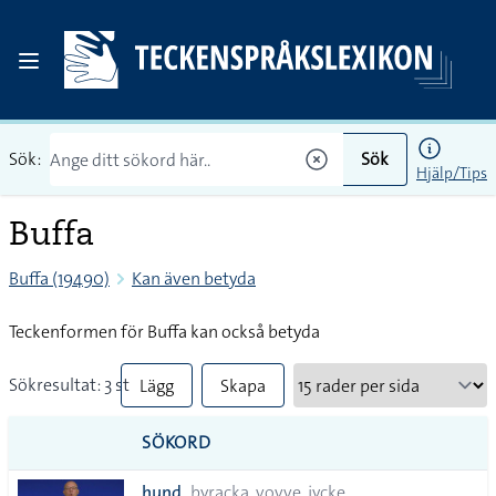
Sök:
Sök
Hjälp/Tips
Buffa
Buffa (19490)
Kan även betyda
Teckenformen för Buffa kan också betyda
Sökresultat: 3 st
Lägg
Skapa
till
PDF
SÖKORD
alla i
hund
byracka, vovve, jycke