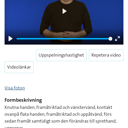
Play
Play
Enter
fulls
Uppspelningshastighet
Repetera video
Videolänkar
Visa foton
Formbeskrivning
Knutna handen, framåtriktad och vänstervänd, kontakt
ovanpå flata handen, framåtriktad och uppåtvänd, förs
sedan framåt samtidigt som den förändras till sprethand,
upprepas