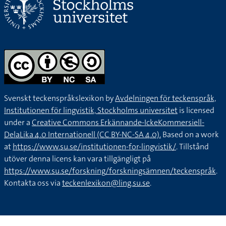
Svenskt teckenspråkslexikon by
Avdelningen för teckenspråk,
Institutionen för lingvistik, Stockholms universitet
is licensed
under a
Creative Commons Erkännande-IckeKommersiell-
DelaLika 4.0 Internationell (CC BY-NC-SA 4.0).
Based on a work
at
https://www.su.se/institutionen-for-lingvistik/
. Tillstånd
utöver denna licens kan vara tillgängligt på
https://www.su.se/forskning/forskningsämnen/teckenspråk
.
Kontakta oss via
teckenlexikon@ling.su.se
.