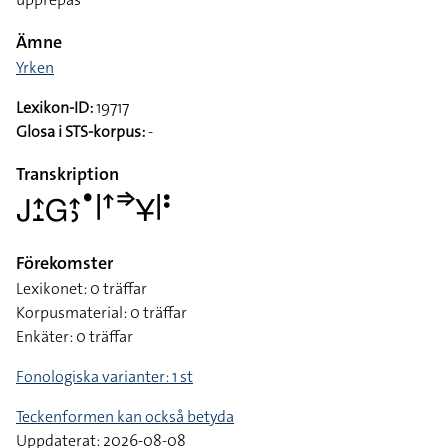
Ämne
Yrken
Lexikon-ID:
19717
Glosa i STS-korpus:
-
Transkription
􌤢􌤴􌤸􌤦􌤴􌤶􌤟􌥼􌦃􌦆􌥃􌥼􌥻
Förekomster
Lexikonet: 0 träffar
Korpusmaterial: 0 träffar
Enkäter: 0 träffar
Fonologiska varianter: 1 st
Teckenformen kan också betyda
Uppdaterat: 2026-08-08