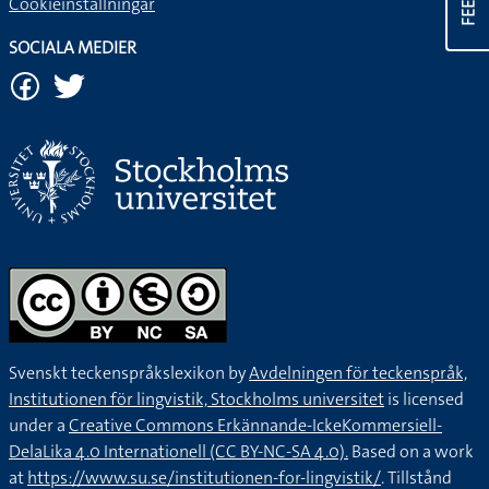
Cookieinställningar
SOCIALA MEDIER
Svenskt teckenspråkslexikon by
Avdelningen för teckenspråk,
Institutionen för lingvistik, Stockholms universitet
is licensed
under a
Creative Commons Erkännande-IckeKommersiell-
DelaLika 4.0 Internationell (CC BY-NC-SA 4.0).
Based on a work
at
https://www.su.se/institutionen-for-lingvistik/
. Tillstånd