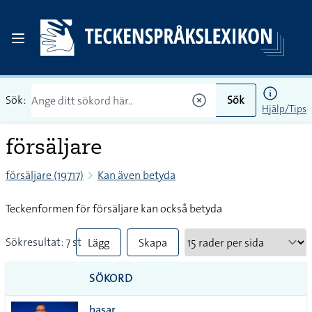
Sök:
Sök
Hjälp/Tips
försäljare
försäljare (19717)
Kan även betyda
Teckenformen för försäljare kan också betyda
Sökresultat: 7 st
Lägg
Skapa
till
PDF
SÖKORD
alla i
basar