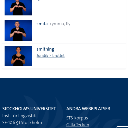
smita
rymma, fly
smitning
Juridik > brottet
STOCKHOLMS UNIVERSITET
ANDRA WEBBPLATSER
Inst. för lingvistik
STS-korpus
SE-106 91 Stockholm
Gilla Tecken