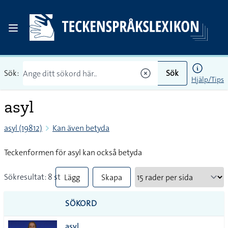
Sök:
Sök
Hjälp/Tips
asyl
asyl (19812)
Kan även betyda
Teckenformen för asyl kan också betyda
Sökresultat: 8 st
Lägg
Skapa
till
PDF
SÖKORD
alla i
asyl