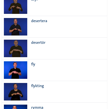
lista
desertera
desertör
fly
flykting
rymma