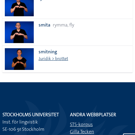
smita
rymma, fly
smitning
Juridik > brottet
STOCKHOLMS UNIVERSITET
ANDRA WEBBPLATSER
Inst. för lingvistik
STS-korpus
SE-106 91 Stockholm
Gilla Tecken