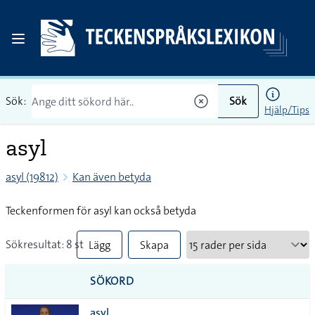
Sök:
Sök
Hjälp/Tips
asyl
asyl (19812)
Kan även betyda
Teckenformen för asyl kan också betyda
Sökresultat: 8 st
Lägg
Skapa
till
PDF
SÖKORD
alla i
asyl