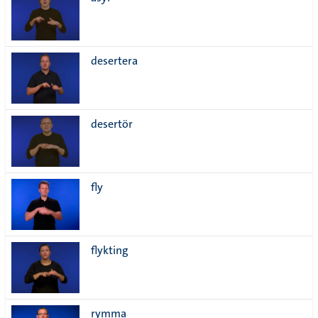
lista
desertera
desertör
fly
flykting
rymma