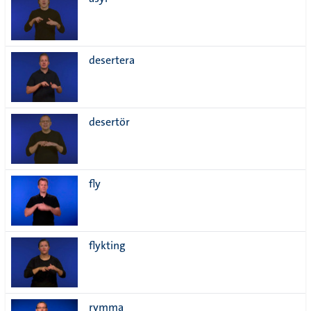
lista
desertera
desertör
fly
flykting
rymma