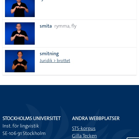
smita
rymma, fly
smitning
Juridik > brottet
STOCKHOLMS UNIVERSITET
ANDRA WEBBPLATSER
Inst. för lingvistik
STS-korpus
SE-106 91 Stockholm
Gilla Tecken