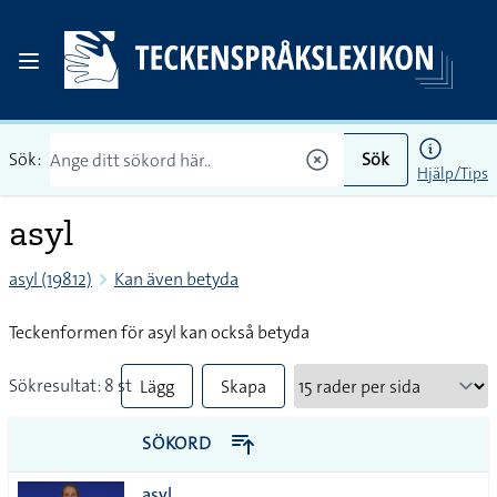
Sök:
Sök
Hjälp/Tips
asyl
asyl (19812)
Kan även betyda
Teckenformen för asyl kan också betyda
Sökresultat: 8 st
Lägg
Skapa
till
PDF
SÖKORD
alla i
asyl