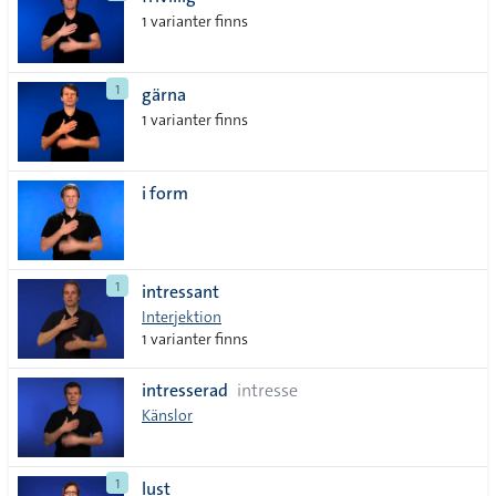
lista
1 varianter finns
1
gärna
1 varianter finns
i form
1
intressant
Interjektion
1 varianter finns
intresserad
intresse
Känslor
1
lust