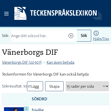
Sök:
Sök
Hjälp/Tips
Vänerborgs DIF
Vänerborgs DIF (20307)
Kan även betyda
Teckenformen för Vänerborgs DIF kan också betyda
Sökresultat: 10 st
Lägg
Skapa
till
PDF
SÖKORD
alla i
1
frivillig