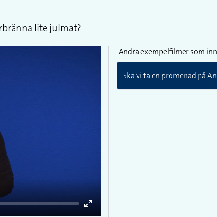
rbränna lite julmat?
Andra exempelfilmer som inn
Ska vi ta en promenad på Ann
Enter