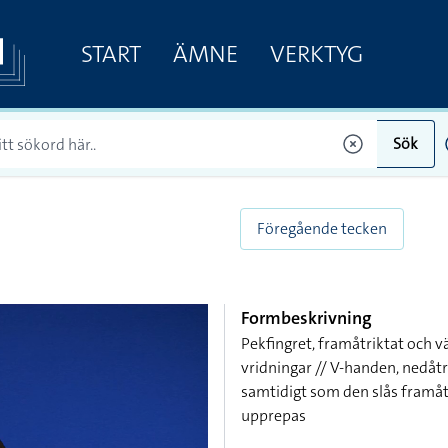
START
ÄMNE
VERKTYG
Sök
Föregående tecken
Formbeskrivning
Pekfingret, framåtriktat och 
vridningar // V-handen, nedåt
samtidigt som den slås framåt
upprepas