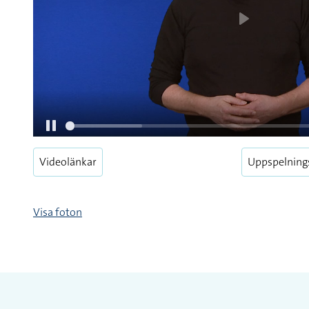
Videolänkar
Uppspelning
Visa foton