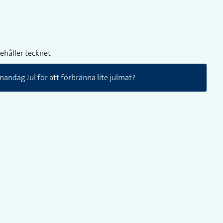
ehåller tecknet
andag Jul för att förbränna lite julmat?