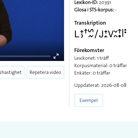
Lexikon-ID:
20391
Glosa i STS-korpus:
-
Transkription
􌥈􌤴􌤶􌦃􌥲􌦌􌥠􌤢􌤴􌤸􌤭􌥖􌥘􌦃􌥡􌥼􌥻
Förekomster
Lexikonet: 1 träff
Korpusmaterial: 0 träffar
shastighet
Repetera video
Enkäter: 0 träffar
Uppdaterat: 2026-08-08
Exempel