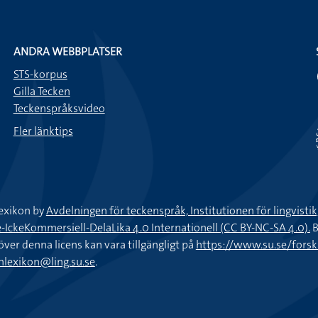
ANDRA WEBBPLATSER
STS-korpus
Gilla Tecken
Teckenspråksvideo
Fler länktips
exikon by
Avdelningen för teckenspråk, Institutionen för lingvisti
keKommersiell-DelaLika 4.0 Internationell (CC BY-NC-SA 4.0).
B
töver denna licens kan vara tillgängligt på
https://www.su.se/fors
nlexikon@ling.su.se
.