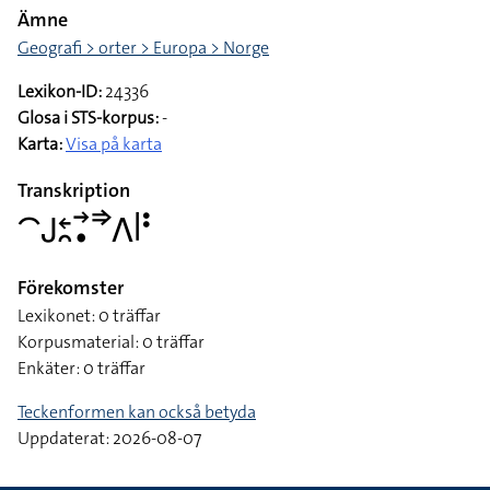
Ämne
Geografi > orter > Europa > Norge
Lexikon-ID:
24336
Glosa i STS-korpus:
-
Karta:
Visa på karta
Transkription
􌤃􌤢􌥓􌥘􌥣􌥡􌦆􌤣􌥼􌥻
Förekomster
Lexikonet: 0 träffar
Korpusmaterial: 0 träffar
Enkäter: 0 träffar
Teckenformen kan också betyda
Uppdaterat: 2026-08-07