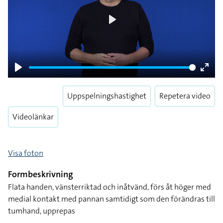
Play
Play
Enter
fulls
Uppspelningshastighet
Repetera video
Videolänkar
Visa foton
Formbeskrivning
Flata handen, vänsterriktad och inåtvänd, förs åt höger med
medial kontakt med pannan samtidigt som den förändras till
tumhand, upprepas