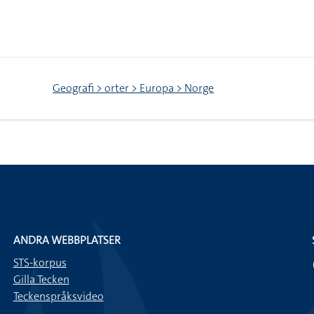
Geografi > orter > Europa > Norge
ANDRA WEBBPLATSER
STS-korpus
Gilla Tecken
Teckenspråksvideo