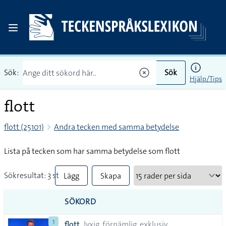
Sök:
Sök
Hjälp/Tips
flott
flott (25101)
Andra tecken med samma betydelse
Lista på tecken som har samma betydelse som flott
Sökresultat: 3 st
Lägg
Skapa
till
PDF
SÖKORD
alla i
1
flott
lyxig, förnämlig, exklusiv