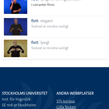
lista
1 varianter finns
flott
elegant
Tecknet är mindre vanligt
flott
lyxigt
Tecknet är mindre vanligt
STOCKHOLMS UNIVERSITET
ANDRA WEBBPLATSER
Inst. för lingvistik
STS-korpus
SE-106 91 Stockholm
Gilla Tecken