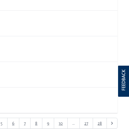
FEEDBACK
5
6
7
8
9
10
...
27
28