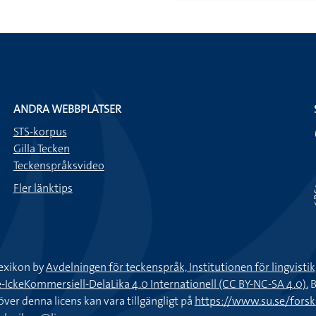
ANDRA WEBBPLATSER
STS-korpus
Gilla Tecken
Teckenspråksvideo
Fler länktips
exikon by
Avdelningen för teckenspråk, Institutionen för lingvisti
keKommersiell-DelaLika 4.0 Internationell (CC BY-NC-SA 4.0).
B
töver denna licens kan vara tillgängligt på
https://www.su.se/fors