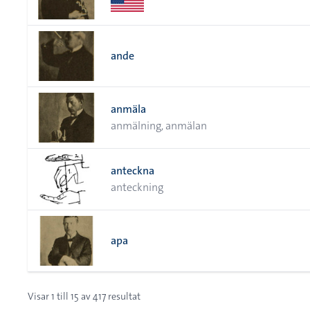
ande
anmäla
anmälning, anmälan
anteckna
anteckning
apa
Visar
1
till
15
av
417
resultat