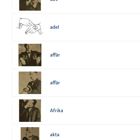
adel
affär
affär
Afrika
akta