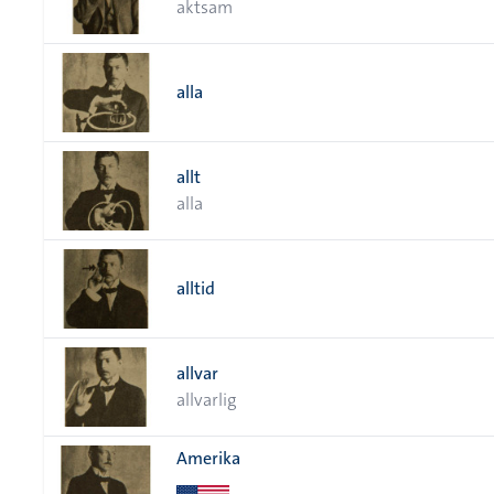
aktsam
alla
allt
alla
alltid
allvar
allvarlig
Amerika