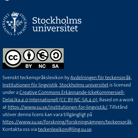
Svenskt teckenspråkslexikon by
Avdelningen för teckenspråk,
Institutionen för lingvistik, Stockholms universitet
is licensed
under a
Creative Commons Erkännande-IckeKommersiell-
DelaLika 4.0 Internationell (CC BY-NC-SA 4.0).
Based on a work
at
https://www.su.se/institutionen-for-lingvistik/
. Tillstånd
utöver denna licens kan vara tillgängligt på
https://www.su.se/forskning/forskningsämnen/teckenspråk
.
Kontakta oss via
teckenlexikon@ling.su.se
.