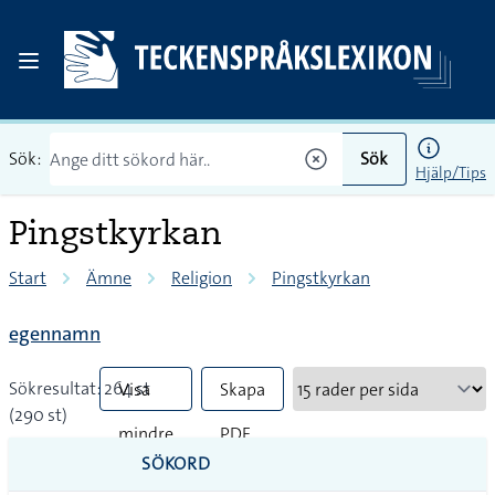
Sök:
Sök
Hjälp/Tips
Pingstkyrkan
Start
Ämne
Religion
Pingstkyrkan
egennamn
Sökresultat: 264 st
Visa
Skapa
(290 st)
mindre
PDF
SÖKORD
vanliga