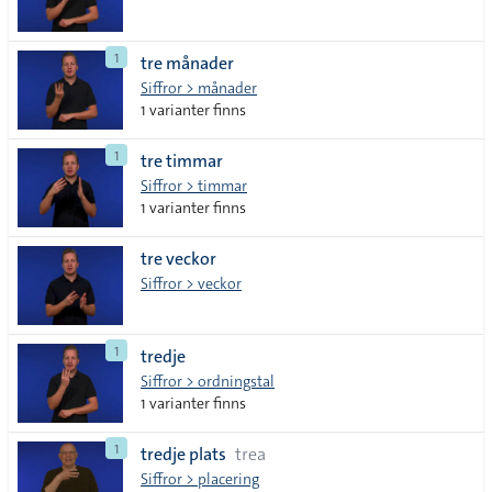
1
tre månader
Siffror > månader
1 varianter finns
1
tre timmar
Siffror > timmar
1 varianter finns
tre veckor
Siffror > veckor
1
tredje
Siffror > ordningstal
1 varianter finns
1
tredje plats
trea
Siffror > placering