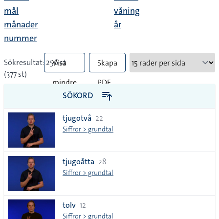
mål
våning
månader
år
nummer
Sökresultat: 256 st
Visa
Skapa
(377 st)
mindre
PDF
SÖKORD
vanliga
tjugotvå
22
tecken
Siffror > grundtal
tjugoåtta
28
Siffror > grundtal
tolv
12
Siffror > grundtal