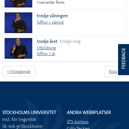
1 varianter finns
tredje våningen
Siffror > våning
tredje året
tredje ring
Utbildning
FEEDBACK
Siffror > år
« Föregående
Nästa »
STOCKHOLMS UNIVERSITET
ANDRA WEBBPLATSER
Inst. för lingvistik
STS-korpus
SE-106 91 Stockholm
Gilla Tecken