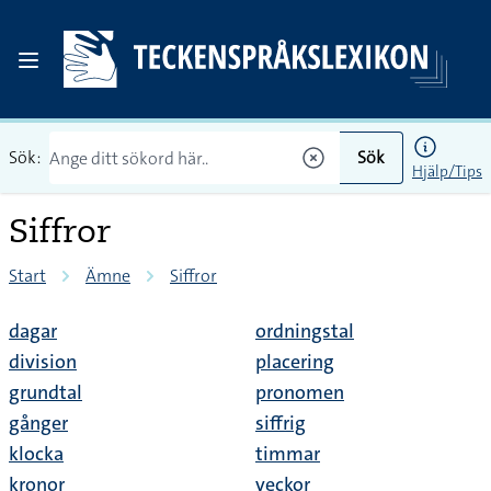
Sök:
Sök
Hjälp/Tips
Siffror
Start
Ämne
Siffror
dagar
ordningstal
division
placering
grundtal
pronomen
gånger
siffrig
klocka
timmar
kronor
veckor