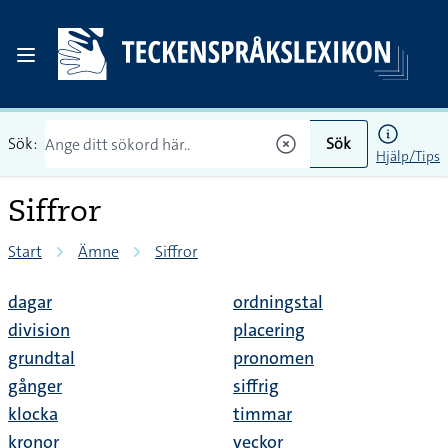
Sök:
Sök
Hjälp/Tips
Siffror
Start
Ämne
Siffror
dagar
ordningstal
division
placering
grundtal
pronomen
gånger
siffrig
klocka
timmar
kronor
veckor