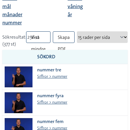
mål
våning
månader
år
nummer
Sökresultat: 256 st
Visa
Skapa
(377 st)
mindre
PDF
SÖKORD
vanliga
nummer tre
tecken
Siffror > nummer
nummer fyra
Siffror > nummer
nummer fem
Siffror > nummer