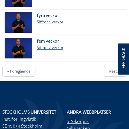
fyra veckor
Siffror > veckor
fem veckor
Siffror > veckor
FEEDBACK
« Föregående
Nästa »
STOCKHOLMS UNIVERSITET
ANDRA WEBBPLATSER
Inst. för lingvistik
STS-korpus
SE-106 91 Stockholm
Gilla Tecken