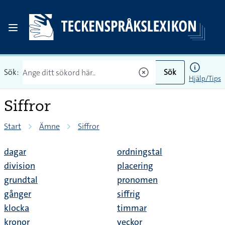
Sök:
Sök
Hjälp/Tips
Siffror
Start
Ämne
Siffror
dagar
ordningstal
division
placering
grundtal
pronomen
gånger
siffrig
klocka
timmar
kronor
veckor