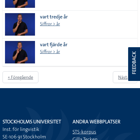
vart tredje år
Siffror > år
vart fjärde år
Siffror > år
FEEDBACK
« Föregående
Nästa »
STOCKHOLMS UNIVERSITET
ANDRA WEBBPLATSER
Inst. för lingvistik
STS-korpus
SE-106 91 Stockholm
Gilla Tecken