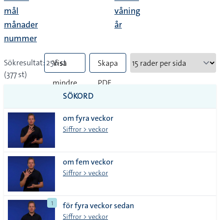
mål
våning
månader
år
nummer
Sökresultat: 256 st
Visa
Skapa
(377 st)
mindre
PDF
SÖKORD
vanliga
om fyra veckor
tecken
Siffror > veckor
om fem veckor
Siffror > veckor
1
för fyra veckor sedan
Siffror > veckor