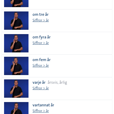
om tre år
Siffror > år
om fyra år
Siffror > år
om fem år
Siffror > år
varje år
årsvis, årlig
Siffror > år
vartannat år
Siffror > år