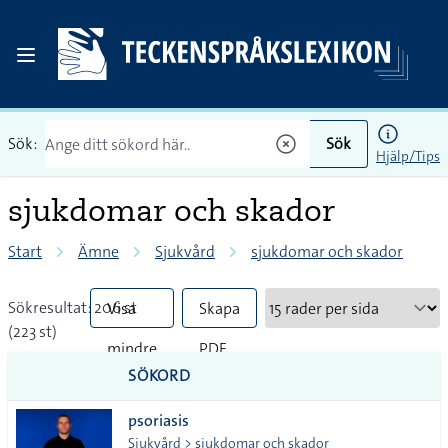
Sök:
Sök
Hjälp/Tips
sjukdomar och skador
Start
Ämne
Sjukvård
sjukdomar och skador
Sökresultat: 206 st
Visa
Skapa
(223 st)
mindre
PDF
SÖKORD
vanliga
psoriasis
tecken
Sjukvård > sjukdomar och skador