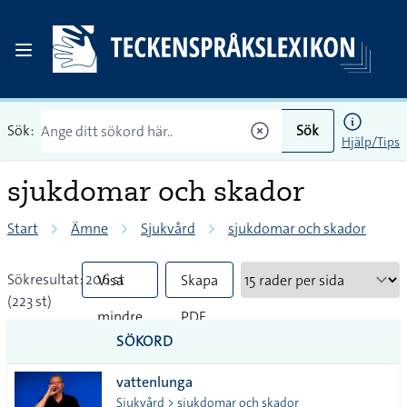
Sök:
Sök
Hjälp/Tips
sjukdomar och skador
Start
Ämne
Sjukvård
sjukdomar och skador
Sökresultat: 206 st
Visa
Skapa
(223 st)
mindre
PDF
SÖKORD
vanliga
vattenlunga
tecken
Sjukvård > sjukdomar och skador