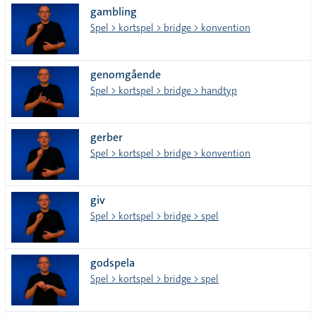
gambling
tecken
Spel > kortspel > bridge > konvention
genomgående
Spel > kortspel > bridge > handtyp
gerber
Spel > kortspel > bridge > konvention
giv
Spel > kortspel > bridge > spel
godspela
Spel > kortspel > bridge > spel