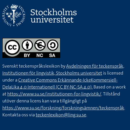
Svenskt teckenspråkslexikon by
Avdelningen för teckenspråk,
Institutionen för lingvistik, Stockholms universitet
is licensed
under a
Creative Commons Erkännande-IckeKommersiell-
DelaLika 4.0 Internationell (CC BY-NC-SA 4.0).
Based on a work
at
https://www.su.se/institutionen-for-lingvistik/
. Tillstånd
utöver denna licens kan vara tillgängligt på
https://www.su.se/forskning/forskningsämnen/teckenspråk
.
Kontakta oss via
teckenlexikon@ling.su.se
.