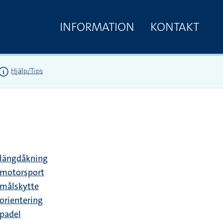
INFORMATION
KONTAKT
Hjälp/Tips
längdåkning
motorsport
målskytte
orientering
padel