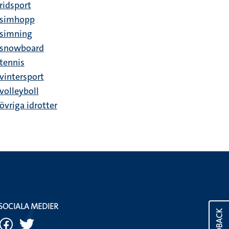
ridsport
simhopp
simning
snowboard
tennis
vintersport
volleyboll
övriga idrotter
SOCIALA MEDIER
FEEDBACK