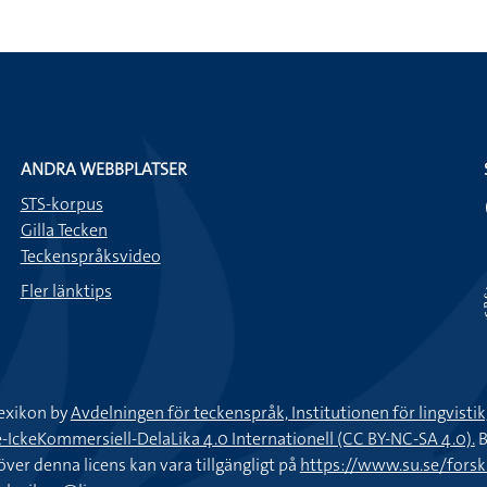
ANDRA WEBBPLATSER
STS-korpus
Gilla Tecken
Teckenspråksvideo
Fler länktips
exikon by
Avdelningen för teckenspråk, Institutionen för lingvisti
keKommersiell-DelaLika 4.0 Internationell (CC BY-NC-SA 4.0).
B
töver denna licens kan vara tillgängligt på
https://www.su.se/fors