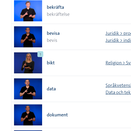
bekräfta
bekräftelse
bevisa
Juridik > pr
bevis
Juridik > in
1
bikt
Religion > S
Språkvetens
data
Data och tek
dokument