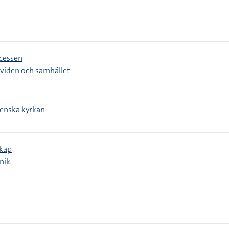
ocessen
dividen och samhället
venska kyrkan
kap
nik