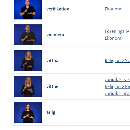
verifikation
Ekonomi
Föreningsliv
vidimera
Ekonomi
vittna
Religion > S
Juridik > tvi
vittne
Religion > P
Juridik > bro
ärlig