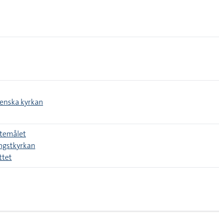
venska kyrkan
stemålet
ingstkyrkan
ttet