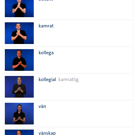
lista
kamrat
kollega
kollegial
kamratlig
vän
vänskap