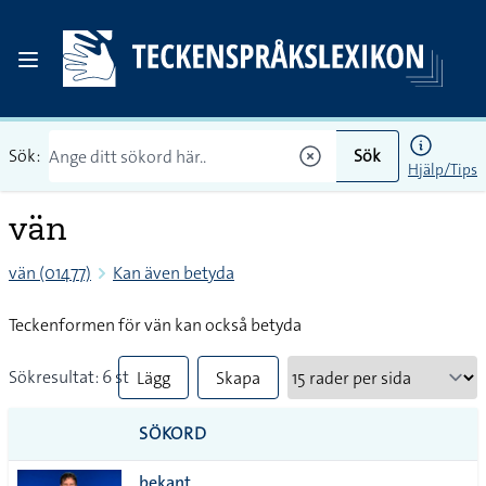
Sök:
Sök
Hjälp/Tips
vän
vän (01477)
Kan även betyda
Teckenformen för vän kan också betyda
Sökresultat: 6 st
Lägg
Skapa
till
PDF
SÖKORD
alla i
bekant