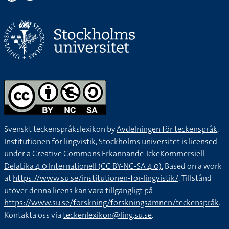
Svenskt teckenspråkslexikon by
Avdelningen för teckenspråk,
Institutionen för lingvistik, Stockholms universitet
is licensed
under a
Creative Commons Erkännande-IckeKommersiell-
DelaLika 4.0 Internationell (CC BY-NC-SA 4.0).
Based on a work
at
https://www.su.se/institutionen-for-lingvistik/
. Tillstånd
utöver denna licens kan vara tillgängligt på
https://www.su.se/forskning/forskningsämnen/teckenspråk
.
Kontakta oss via
teckenlexikon@ling.su.se
.