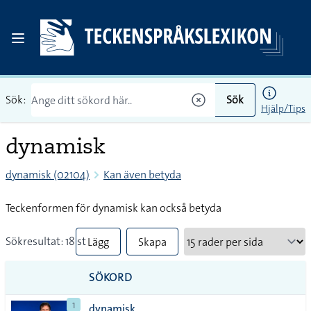
Sök:
Sök
Hjälp/Tips
dynamisk
dynamisk (02104)
Kan även betyda
Teckenformen för dynamisk kan också betyda
Sökresultat: 18 st
Lägg
Skapa
till
PDF
SÖKORD
alla i
1
dynamisk