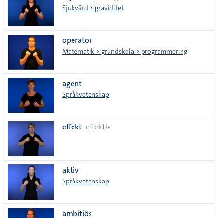
Sjukvård > graviditet
operator
Matematik > grundskola > programmering
agent
Språkvetenskap
effekt
effektiv
aktiv
Språkvetenskap
ambitiös