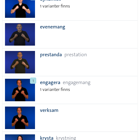
lista
1 varianter finns
evenemang
prestanda
prestation
1
engagera
engagemang
1 varianter finns
verksam
krysta
krystning