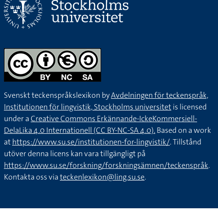
Svenskt teckenspråkslexikon by
Avdelningen för teckenspråk,
Institutionen för lingvistik, Stockholms universitet
is licensed
under a
Creative Commons Erkännande-IckeKommersiell-
DelaLika 4.0 Internationell (CC BY-NC-SA 4.0).
Based on a work
at
https://www.su.se/institutionen-for-lingvistik/
. Tillstånd
utöver denna licens kan vara tillgängligt på
https://www.su.se/forskning/forskningsämnen/teckenspråk
.
Kontakta oss via
teckenlexikon@ling.su.se
.