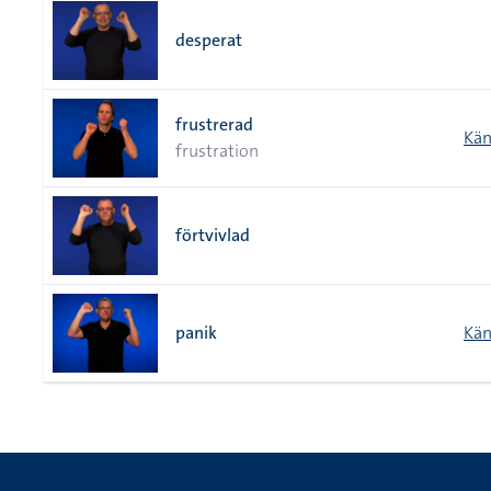
desperat
frustrerad
Kän
frustration
förtvivlad
panik
Kän