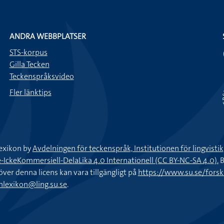
ANDRA WEBBPLATSER
STS-korpus
Gilla Tecken
Teckenspråksvideo
Fler länktips
exikon by
Avdelningen för teckenspråk, Institutionen för lingvisti
keKommersiell-DelaLika 4.0 Internationell (CC BY-NC-SA 4.0).
B
töver denna licens kan vara tillgängligt på
https://www.su.se/fors
nlexikon@ling.su.se
.