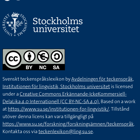
Svenskt teckenspråkslexikon by
Avdelningen för teckenspråk,
Institutionen för lingvistik, Stockholms universitet
is licensed
under a
Creative Commons Erkännande-IckeKommersiell-
DelaLika 4.0 Internationell (CC BY-NC-SA 4.0).
Based on a work
at
https://www.su.se/institutionen-for-lingvistik/
. Tillstånd
utöver denna licens kan vara tillgängligt på
https://www.su.se/forskning/forskningsämnen/teckenspråk
.
Kontakta oss via
teckenlexikon@ling.su.se
.