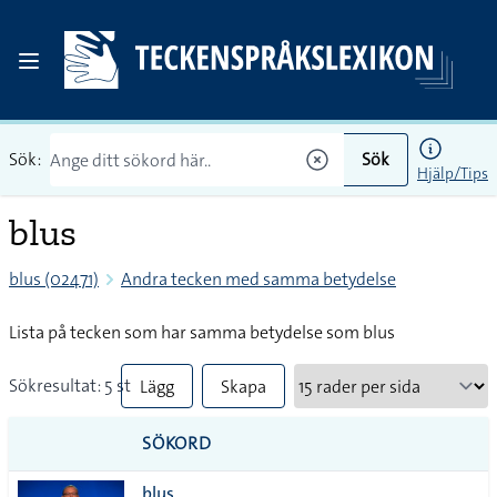
Sök:
Sök
Hjälp/Tips
blus
blus (02471)
Andra tecken med samma betydelse
Lista på tecken som har samma betydelse som blus
Sökresultat: 5 st
Lägg
Skapa
till
PDF
SÖKORD
alla i
blus