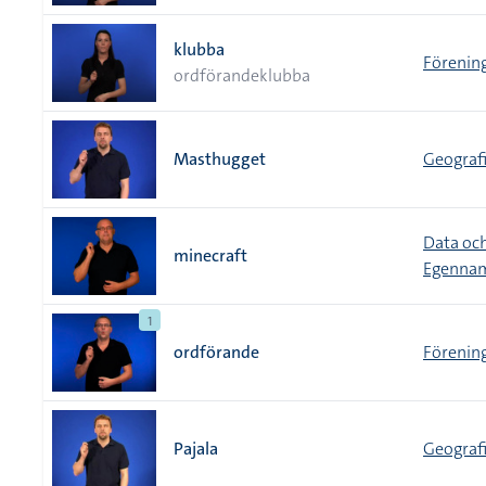
klubba
Förening
ordförandeklubba
Masthugget
Geografi
Data och
minecraft
Egennam
1
ordförande
Förening
Pajala
Geografi