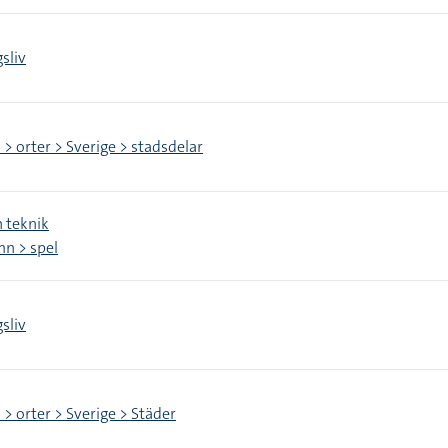
sliv
 > orter > Sverige > stadsdelar
 teknik
n > spel
sliv
 > orter > Sverige > Städer