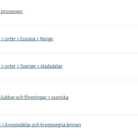
> processen
 > orter > Europa > Norge
 > orter > Sverige > stadsdelar
klubbar och föreningar > svenska
d > kroppsdelar och kroppsegna ämnen