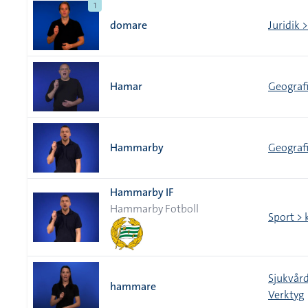
1
domare
Juridik 
Hamar
Geografi
Hammarby
Geografi
Hammarby IF
Hammarby Fotboll
Sport > 
Sjukvår
hammare
Verktyg