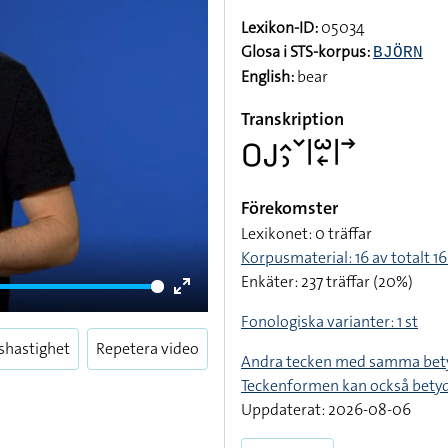
Lexikon-ID:
05034
Glosa i STS-korpus:
BJÖRN
English:
bear
Transkription
􌤆􌤢􌤵􌤶􌥧􌥼􌥱􌦈􌥼􌥣
Förekomster
Lexikonet: 0 träffar
Korpusmaterial: 16 av totalt 16
Enkäter: 237 träffar (20%)
Enter
Fonologiska varianter: 1 st
fullscreen
shastighet
Repetera video
Andra tecken med samma bet
Teckenformen kan också bety
Uppdaterat: 2026-08-06