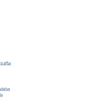
 träffar
ydelse
da