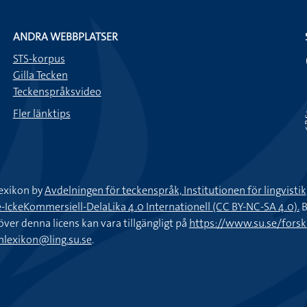
ANDRA WEBBPLATSER
STS-korpus
Gilla Tecken
Teckenspråksvideo
Fler länktips
exikon by
Avdelningen för teckenspråk, Institutionen för lingvisti
keKommersiell-DelaLika 4.0 Internationell (CC BY-NC-SA 4.0).
B
töver denna licens kan vara tillgängligt på
https://www.su.se/fors
nlexikon@ling.su.se
.