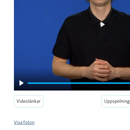
Play
Play
Videolänkar
Uppspelning
Visa foton