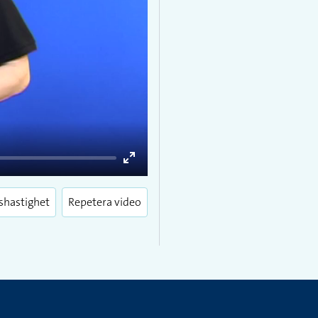
Enter
fullscreen
shastighet
Repetera video