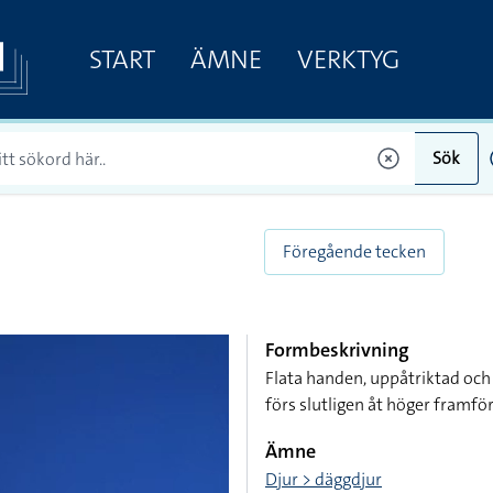
START
ÄMNE
VERKTYG
Sök
Föregående tecken
Formbeskrivning
Flata handen, uppåtriktad och 
förs slutligen åt höger framför
Ämne
Djur > däggdjur