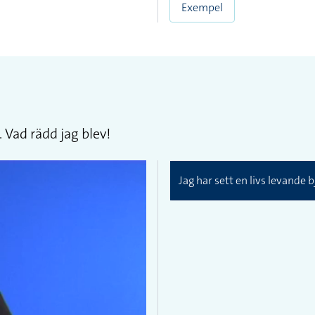
Exempel
. Vad rädd jag blev!
Jag har sett en livs levande 