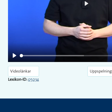
Play
Play
Videolänkar
Uppspelning
Lexikon-ID:
05034