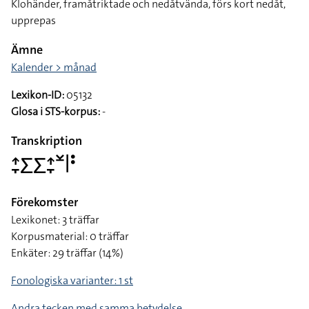
Klohänder, framåtriktade och nedåtvända, förs kort nedåt,
upprepas
Ämne
Kalender > månad
Lexikon-ID:
05132
Glosa i STS-korpus:
-
Transkription
􌤴􌥙􌤥􌤥􌤴􌥙􌥸􌥼􌥻
Förekomster
Lexikonet: 3 träffar
Korpusmaterial: 0 träffar
Enkäter: 29 träffar (14%)
Fonologiska varianter: 1 st
Andra tecken med samma betydelse