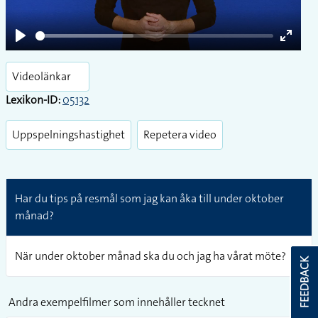
Play
Enter
fullsc
Videolänkar
Lexikon-ID:
05132
Uppspelningshastighet
Repetera video
Har du tips på resmål som jag kan åka till under oktober
månad?
När under oktober månad ska du och jag ha vårat möte?
FEEDBACK
Andra exempelfilmer som innehåller tecknet