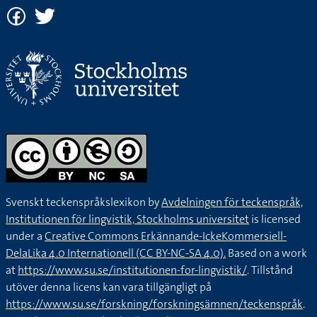
Svenskt teckenspråkslexikon by
Avdelningen för teckenspråk,
Institutionen för lingvistik, Stockholms universitet
is licensed
under a
Creative Commons Erkännande-IckeKommersiell-
DelaLika 4.0 Internationell (CC BY-NC-SA 4.0).
Based on a work
at
https://www.su.se/institutionen-for-lingvistik/
. Tillstånd
utöver denna licens kan vara tillgängligt på
https://www.su.se/forskning/forskningsämnen/teckenspråk
.