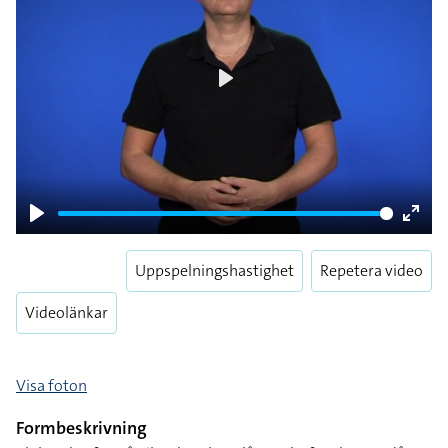
Play
Play
Enter
fulls
Uppspelningshastighet
Repetera video
Videolänkar
Visa foton
Formbeskrivning