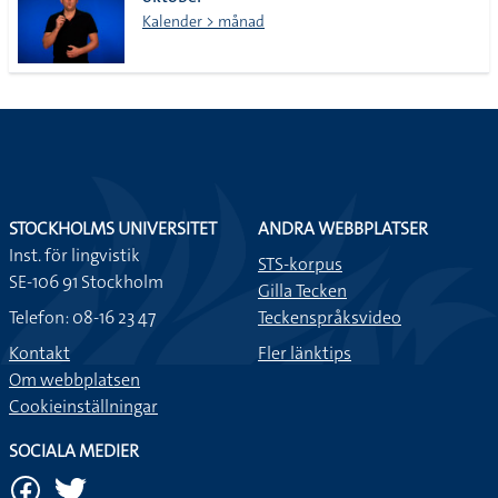
lista
Kalender > månad
STOCKHOLMS UNIVERSITET
ANDRA WEBBPLATSER
Inst. för lingvistik
STS-korpus
SE-106 91 Stockholm
Gilla Tecken
Telefon: 08-16 23 47
Teckenspråksvideo
Kontakt
Fler länktips
Om webbplatsen
Cookieinställningar
SOCIALA MEDIER