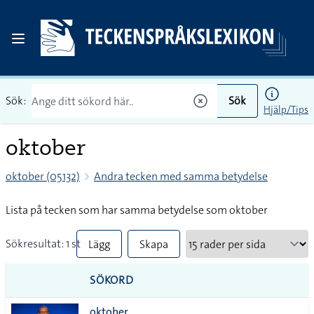
Sök:
Sök
Hjälp/Tips
oktober
oktober (05132)
Andra tecken med samma betydelse
Lista på tecken som har samma betydelse som oktober
Sökresultat: 1 st
Lägg
Skapa
till
PDF
SÖKORD
alla i
oktober