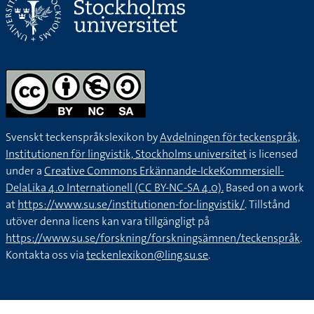
Svenskt teckenspråkslexikon by
Avdelningen för teckenspråk,
Institutionen för lingvistik, Stockholms universitet
is licensed
under a
Creative Commons Erkännande-IckeKommersiell-
DelaLika 4.0 Internationell (CC BY-NC-SA 4.0).
Based on a work
at
https://www.su.se/institutionen-for-lingvistik/
. Tillstånd
utöver denna licens kan vara tillgängligt på
https://www.su.se/forskning/forskningsämnen/teckenspråk
.
Kontakta oss via
teckenlexikon@ling.su.se
.