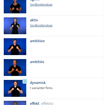
lista
Språkvetenskap
aktiv
Språkvetenskap
ambition
ambitiös
1
dynamisk
1 varianter finns
effekt
effektiv