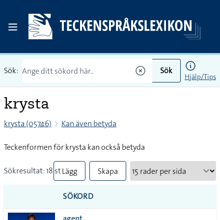
Sök:
Sök
Hjälp/Tips
krysta
krysta (05746)
Kan även betyda
Teckenformen för krysta kan också betyda
Sökresultat: 18 st
Lägg
Skapa
till
PDF
SÖKORD
alla i
agent