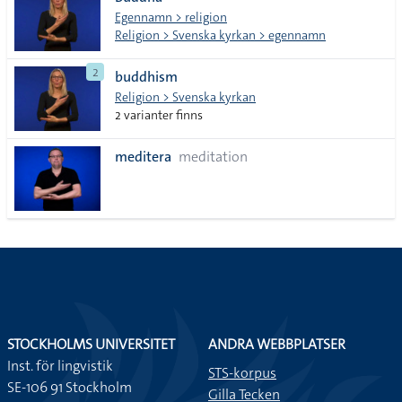
lista
Egennamn > religion
Religion > Svenska kyrkan > egennamn
2
buddhism
Religion > Svenska kyrkan
2 varianter finns
meditera
meditation
STOCKHOLMS UNIVERSITET
ANDRA WEBBPLATSER
Inst. för lingvistik
STS-korpus
SE-106 91 Stockholm
Gilla Tecken