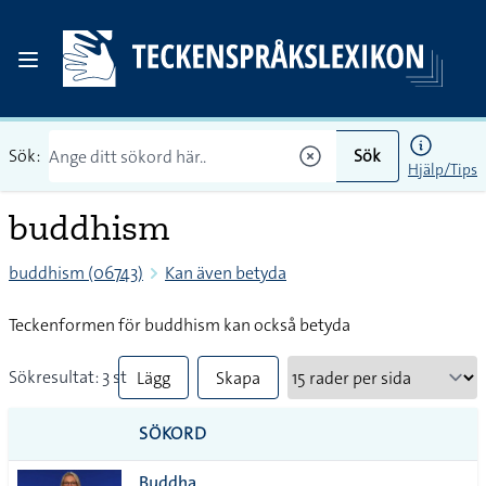
Sök:
Sök
Hjälp/Tips
buddhism
buddhism (06743)
Kan även betyda
Teckenformen för buddhism kan också betyda
Sökresultat: 3 st
Lägg
Skapa
till
PDF
SÖKORD
alla i
Buddha