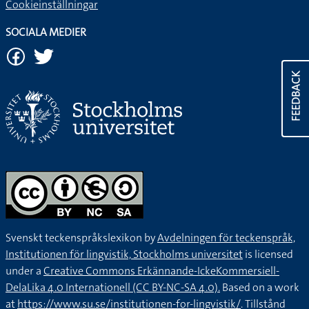
Cookieinställningar
SOCIALA MEDIER
FEEDBACK
Svenskt teckenspråkslexikon by
Avdelningen för teckenspråk,
Institutionen för lingvistik, Stockholms universitet
is licensed
under a
Creative Commons Erkännande-IckeKommersiell-
DelaLika 4.0 Internationell (CC BY-NC-SA 4.0).
Based on a work
at
https://www.su.se/institutionen-for-lingvistik/
. Tillstånd