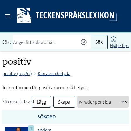
Sök:
Sök
Hjälp/Tips
positiv
positiv (07762)
Kan även betyda
Teckenformen för positiv kan också betyda
Sökresultat: 2 st
Lägg
Skapa
till
PDF
SÖKORD
alla i
1
addera