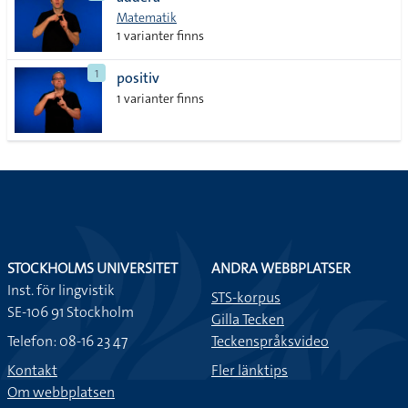
lista
Matematik
1 varianter finns
1
positiv
1 varianter finns
STOCKHOLMS UNIVERSITET
ANDRA WEBBPLATSER
Inst. för lingvistik
STS-korpus
SE-106 91 Stockholm
Gilla Tecken
Telefon: 08-16 23 47
Teckenspråksvideo
Kontakt
Fler länktips
Om webbplatsen