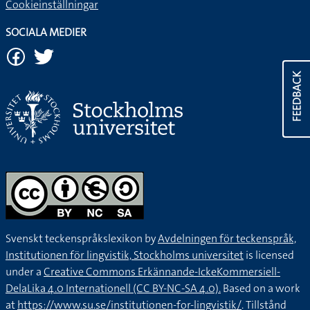
Cookieinställningar
SOCIALA MEDIER
FEEDBACK
Svenskt teckenspråkslexikon by
Avdelningen för teckenspråk,
Institutionen för lingvistik, Stockholms universitet
is licensed
under a
Creative Commons Erkännande-IckeKommersiell-
DelaLika 4.0 Internationell (CC BY-NC-SA 4.0).
Based on a work
at
https://www.su.se/institutionen-for-lingvistik/
. Tillstånd