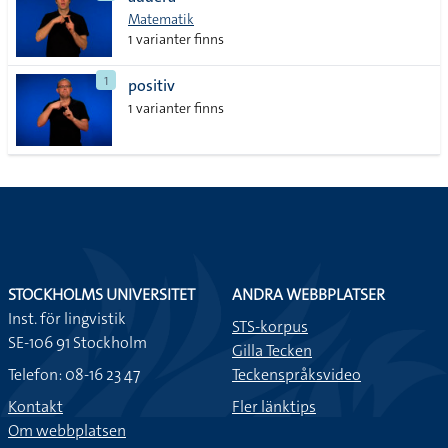
lista
Matematik
1 varianter finns
1
positiv
1 varianter finns
STOCKHOLMS UNIVERSITET
ANDRA WEBBPLATSER
Inst. för lingvistik
STS-korpus
SE-106 91 Stockholm
Gilla Tecken
Telefon: 08-16 23 47
Teckenspråksvideo
Kontakt
Fler länktips
Om webbplatsen