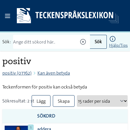
Sök:
Sök
Hjälp/Tips
positiv
positiv (07762)
Kan även betyda
Teckenformen för positiv kan också betyda
Sökresultat: 2 st
Lägg
Skapa
till
PDF
SÖKORD
alla i
1
addera