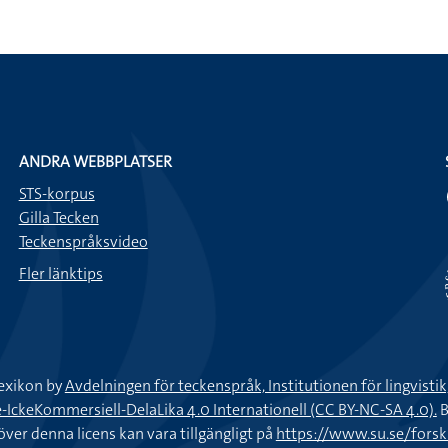
ANDRA WEBBPLATSER
STS-korpus
Gilla Tecken
Teckenspråksvideo
Fler länktips
exikon by
Avdelningen för teckenspråk, Institutionen för lingvisti
keKommersiell-DelaLika 4.0 Internationell (CC BY-NC-SA 4.0).
B
töver denna licens kan vara tillgängligt på
https://www.su.se/fors