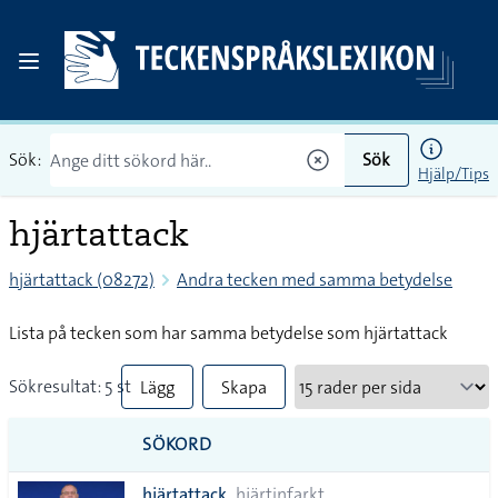
Sök:
Sök
Hjälp/Tips
hjärtattack
hjärtattack (08272)
Andra tecken med samma betydelse
Lista på tecken som har samma betydelse som hjärtattack
Sökresultat: 5 st
Lägg
Skapa
till
PDF
SÖKORD
alla i
hjärtattack
hjärtinfarkt