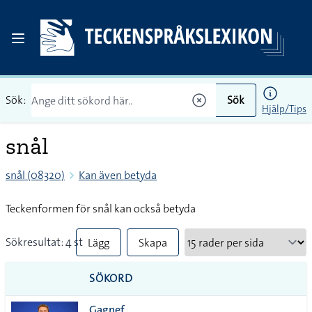
Sök:
Sök
Hjälp/Tips
snål
snål (08320)
Kan även betyda
Teckenformen för snål kan också betyda
Sökresultat: 4 st
Lägg
Skapa
till
PDF
SÖKORD
alla i
Gagnef