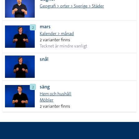
lista
Geografi > orter > Sverige > Städer
kränkande
mars
2
Kalender > månad
2 varianter finns
Tecknet är mindre vanligt
snål
säng
2
Hem och hushåll
Möbler
2 varianter finns