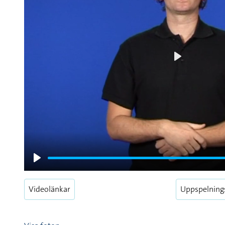
Play
Play
Videolänkar
Uppspelning