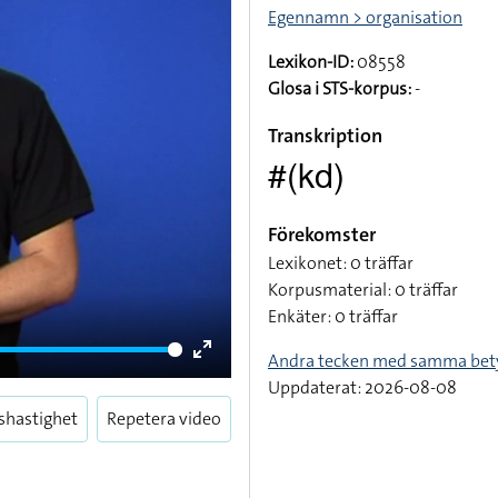
Egennamn > organisation
Lexikon-ID:
08558
Glosa i STS-korpus:
-
Transkription
#(kd)
Förekomster
Lexikonet: 0 träffar
Korpusmaterial: 0 träffar
Enkäter: 0 träffar
Andra tecken med samma bet
Enter
Uppdaterat: 2026-08-08
fullscreen
shastighet
Repetera video