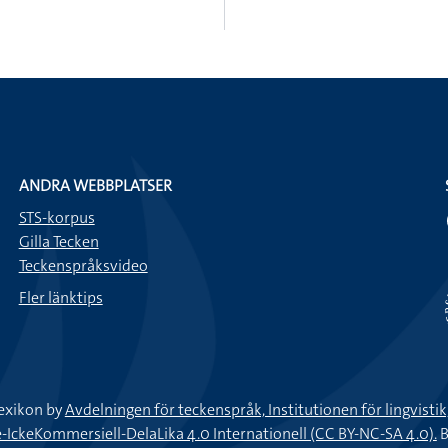
ANDRA WEBBPLATSER
STS-korpus
Gilla Tecken
Teckenspråksvideo
Fler länktips
exikon by
Avdelningen för teckenspråk, Institutionen för lingvisti
keKommersiell-DelaLika 4.0 Internationell (CC BY-NC-SA 4.0).
B