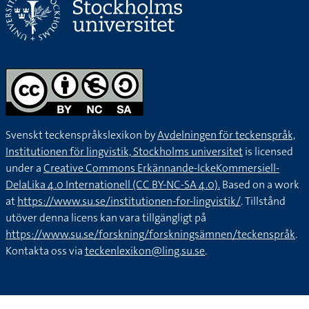
Svenskt teckenspråkslexikon by
Avdelningen för teckenspråk,
Institutionen för lingvistik, Stockholms universitet
is licensed
under a
Creative Commons Erkännande-IckeKommersiell-
DelaLika 4.0 Internationell (CC BY-NC-SA 4.0).
Based on a work
at
https://www.su.se/institutionen-for-lingvistik/
. Tillstånd
utöver denna licens kan vara tillgängligt på
https://www.su.se/forskning/forskningsämnen/teckenspråk
.
Kontakta oss via
teckenlexikon@ling.su.se
.