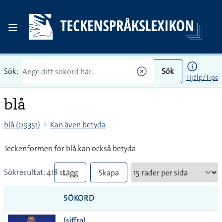
Sök:
Sök
Hjälp/Tips
blå
blå (09351)
Kan även betyda
Teckenformen för blå kan också betyda
Sökresultat: 418 st
Lägg
Skapa
till
PDF
SÖKORD
alla i
(siffra)